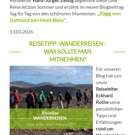
Reiseleiter
Hans-Jürgen Zeißig
begleitete diese tolle
Reise letzten Sommer und erzählt im neuen Blogbeitrag
Tag für Tag von den schönsten Momenten:
„Zügig vom
Gotthard zum Mont Blanc“
.
13.03.2026
REISETIPP: WANDERREISEN -
WAS SOLLTE MAN
MITNEHMEN?
Für unseren
Blog hat uns
unser
Reiseleiter
Eckhard
Rothe
seine
persönlichen
Tipps und
Erfahrungen
rund um