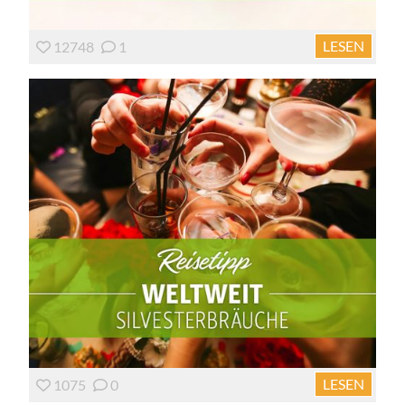
LESEN
12748
1
LESEN
1075
0