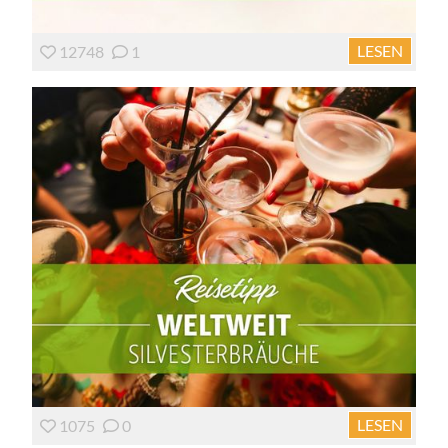
LESEN
12748
1
LESEN
1075
0