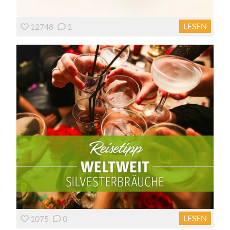
LESEN
12748
1
LESEN
1075
0