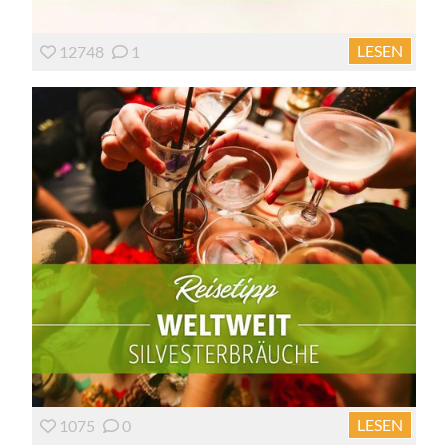
LESEN
12748
1
LESEN
1075
0