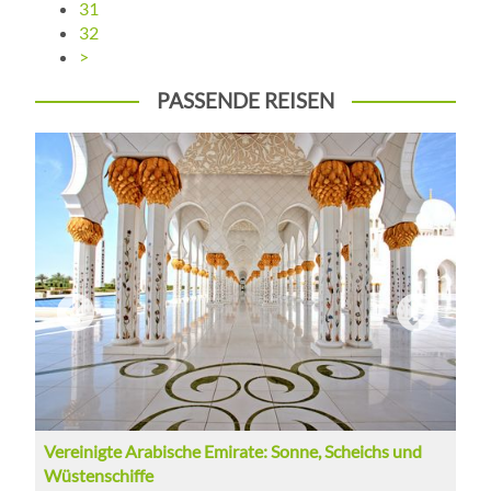
31
32
>
PASSENDE REISEN
Jordanien: Perle des Nahen Ostens
V