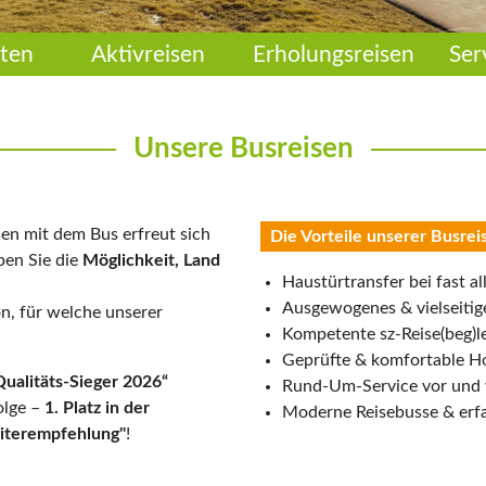
ten
Aktivreisen
Erholungsreisen
Ser
Unsere Busreisen
sen mit dem Bus erfreut sich
Die Vorteile unserer Busrei
ben Sie die
Möglichkeit, Land
Haustürtransfer bei fast al
Ausgewogenes & vielseiti
n, für welche unserer
Kompetente sz-Reise(beg)l
Geprüfte & komfortable H
ualitäts-Sieger 2026“
Rund-Um-Service vor und 
olge –
1. Platz in der
Moderne Reisebusse & erf
eiterempfehlung"
!