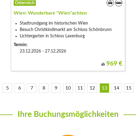
Österreich
Wien: Wunderbare "Wien"achten
Stadtrundgang im historischen Wien
Besuch Christkindlmarkt am Schloss Schönbrunn
Lichtergarten in Schloss Laxenburg
Termin:
23.12.2026 - 27.12.2026
969
€
ab
5
6
7
8
9
10
11
12
13
14
15
Ihre Buchungsmöglichkeiten