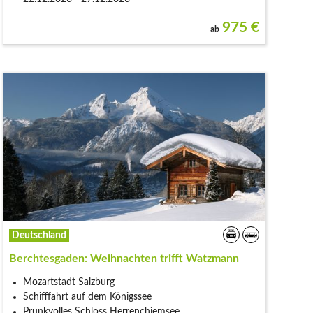
975
€
ab
Deutschland
Berchtesgaden: Weihnachten trifft Watzmann
Mozartstadt Salzburg
Schifffahrt auf dem Königssee
Prunkvolles Schloss Herrenchiemsee