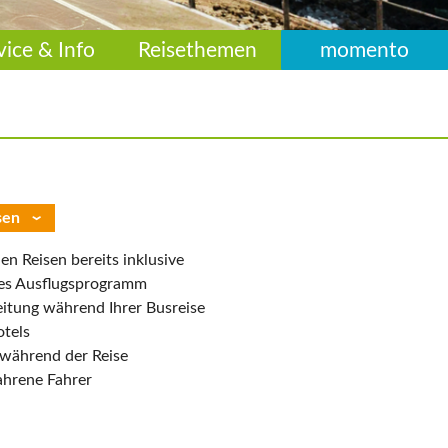
vice & Info
Reisethemen
momento
sen
len Reisen bereits inklusive
ges Ausflugsprogramm
eitung während Ihrer Busreise
otels
während der Reise
ahrene Fahrer