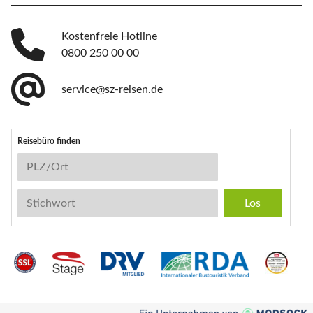
Kostenfreie Hotline
0800 250 00 00
service@sz-reisen.de
Reisebüro finden
Reisebüro-Suche
PLZ/Ort
Stichwort