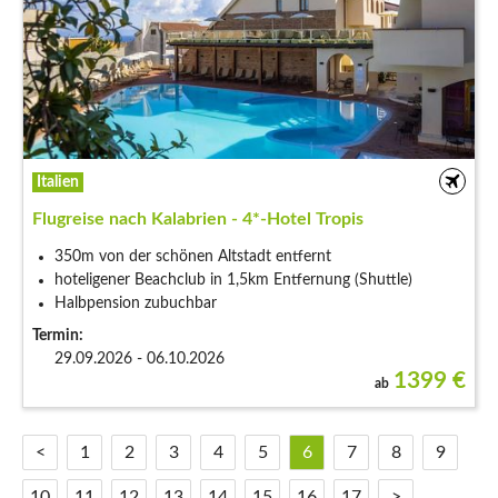
Italien
Flugreise nach Kalabrien - 4*-Hotel Tropis
350m von der schönen Altstadt entfernt
hoteligener Beachclub in 1,5km Entfernung (Shuttle)
Halbpension zubuchbar
Termin:
29.09.2026 - 06.10.2026
1399
€
ab
<
1
2
3
4
5
6
7
8
9
10
11
12
13
14
15
16
17
>