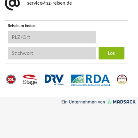
service@sz-reisen.de
Reisebüro finden
Reisebüro-Suche
PLZ/Ort
Stichwort
Instagram