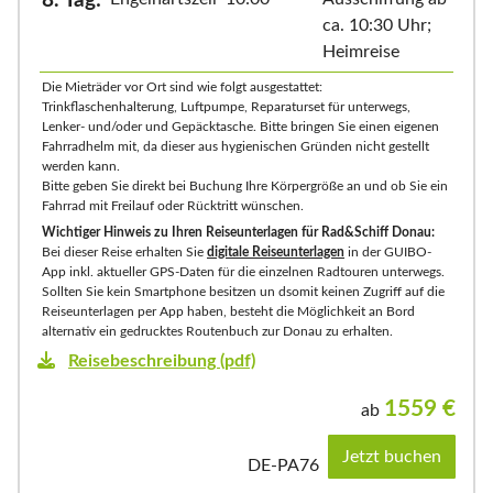
8. Tag:
ca. 10:30 Uhr;
Heimreise
Die Mieträder vor Ort sind wie folgt ausgestattet:
Trinkflaschenhalterung, Luftpumpe, Reparaturset für unterwegs,
Lenker- und/oder und Gepäcktasche. Bitte bringen Sie einen eigenen
Fahrradhelm mit, da dieser aus hygienischen Gründen nicht gestellt
werden kann.
Bitte geben Sie direkt bei Buchung Ihre Körpergröße an und ob Sie ein
Fahrrad mit Freilauf oder Rücktritt wünschen.
Wichtiger Hinweis zu Ihren Reiseunterlagen für Rad&Schiff Donau:
Bei dieser Reise erhalten Sie
digitale Reiseunterlagen
in der GUIBO-
App inkl. aktueller GPS-Daten für die einzelnen Radtouren unterwegs.
Sollten Sie kein Smartphone besitzen un dsomit keinen Zugriff auf die
Reiseunterlagen per App haben, besteht die Möglichkeit an Bord
alternativ ein gedrucktes Routenbuch zur Donau zu erhalten.
Reisebeschreibung (pdf)
1559
€
ab
Jetzt buchen
DE-PA76