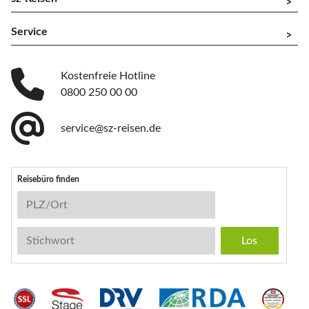
^
Service
^
Kostenfreie Hotline
0800 250 00 00
service@sz-reisen.de
Reisebüro finden
Reisebüro-Suche
PLZ/Ort
Stichwort