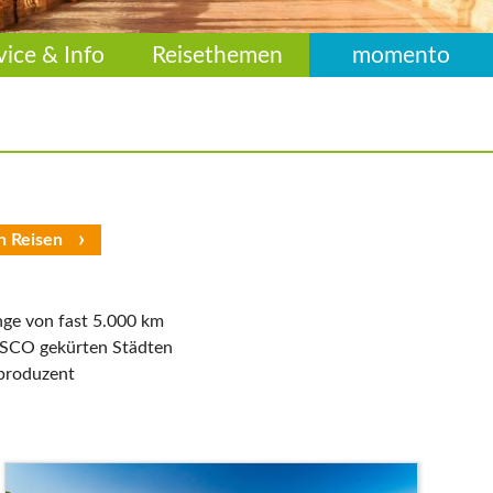
vice & Info
Reisethemen
momento
n Reisen
nge von fast 5.000 km
SCO gekürten Städten
lproduzent