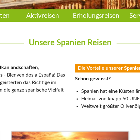
ten
Aktivreisen
Erholungsreisen
Ser
Unsere Spanien Reisen
lkanlandschaften
,
Die Vorteile unserer Spanie
as
- Bienvenidos a España! Das
Schon gewusst?
geisterten das Richtige im
n die ganze spanische Vielfalt
Spanien hat eine Küstenlä
Heimat von knapp 50 UNE
Weltweit größter Olivenö