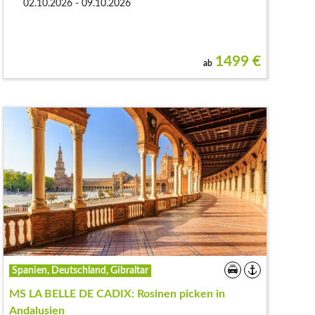
02.10.2026 - 09.10.2026
1499
€
ab
Spanien, Deutschland, Gibraltar
MS LA BELLE DE CADIX: Rosinen picken in
Andalusien