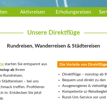
ten
Aktivreisen
Erholungsreisen
Ser
Unsere Direktflüge
Rundreisen, Wanderreisen & Städtereisen
zig
starten Sie entspannt aus
Die Vorteile von Direktflüg
nstop ab
Ihrem
Direktflüge – nonstop ab 
e Rundreisen,
Bequem und direkt zu den 
Städtereisen – bei uns
Ausgewogenes & vielseitige
schmack treffen. Profitieren
Kompetente sz-Reisebeglei
-in. Entdecken Sie jetzt
Rund-Um-Service vor und 
ub.