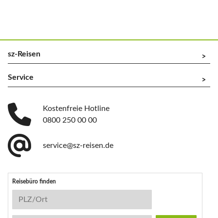
sz-Reisen
^
Service
^
Kostenfreie Hotline
0800 250 00 00
service@sz-reisen.de
Reisebüro finden
Reisebüro-Suche
PLZ/Ort
Stichwort