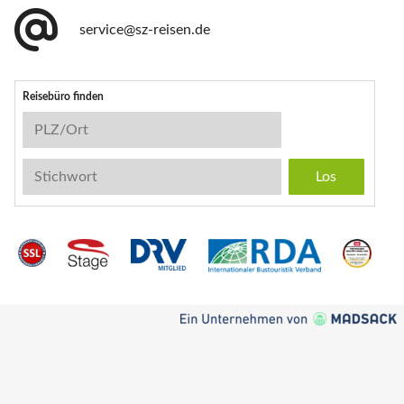
service@sz-reisen.de
Reisebüro finden
Reisebüro-Suche
PLZ/Ort
Stichwort
Instagram