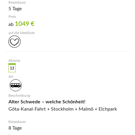
5 Tage
1049
€
ab
13
Alter Schwede – welche Schönheit!
Göta-Kanal-Fahrt + Stockholm + Malmö + Elchpark
8 Tage