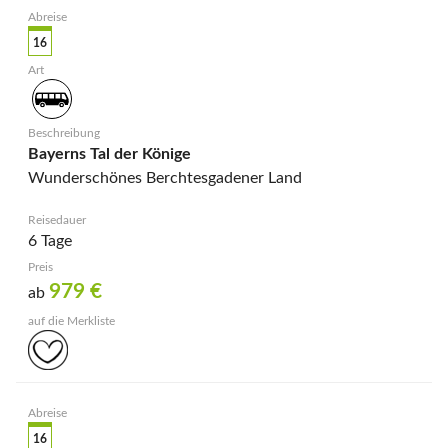
16
Bayerns Tal der Könige
Wunderschönes Berchtesgadener Land
6 Tage
979
€
ab
16