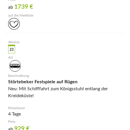
1739
€
ab
23
Störtebeker Festspiele auf Rügen
Neu: Mit Schifffahrt zum Königsstuhl entlang der
Kreideküste!
4 Tage
929
€
ab