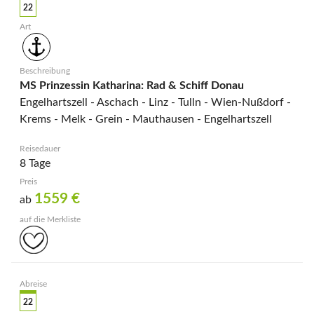
22
MS Prinzessin Katharina: Rad & Schiff Donau
Engelhartszell - Aschach - Linz - Tulln - Wien-Nußdorf -
Krems - Melk - Grein - Mauthausen - Engelhartszell
8 Tage
1559
€
ab
22