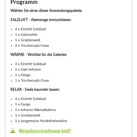
Programm
Wählen Sie eines dieser Anwendungspakete:
SALZLUFT - Atemwege immunisieren:
4 x Eintritt Solebad
1 x Salzmühle
1 x Gradierwerk
2 x Trockensalz-Oase
WÄRME - Wohltat für die Gelenke:
4 x Eintritt Solebad
2 x Nah-Infrarot
1 x Fango
1 x Trockensalz-Oase
RELAX - Seele baumeln lassen:
4 x Eintritt Solebad
1 x Fango
1 x Infrarot Wärmekabine
1 x Gradierwerk
1 x progressive Muskelrelaxation
Reisebeschreibung (pdf)