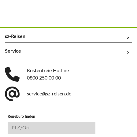
sz-Reisen
^
Service
^
Kostenfreie Hotline
0800 250 00 00
service@sz-reisen.de
Reisebüro finden
Reisebüro-Suche
PLZ/Ort
Stichwort