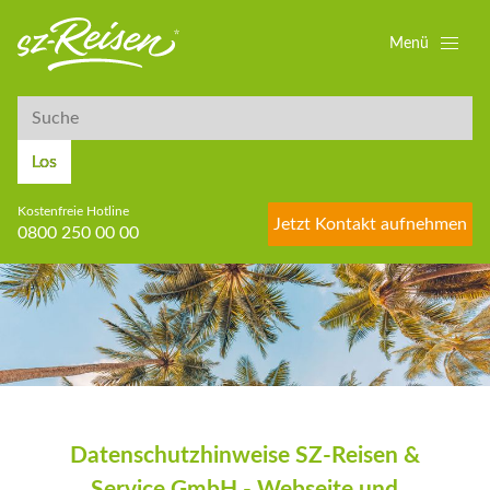
Menü
Suche
Suche
Los
Kostenfreie Hotline
Jetzt Kontakt aufnehmen
0800 250 00 00
Datenschutzhinweise SZ-Reisen &
Service GmbH - Webseite und