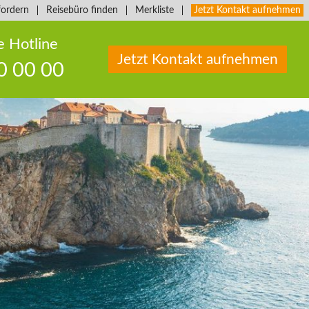
fordern
Reisebüro finden
Merkliste
Jetzt Kontakt aufnehmen
e Hotline
Jetzt Kontakt aufnehmen
0 00 00