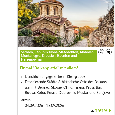
Serbien, Republik Nord-Mazedonien, Albanien,
Montenegro, Kroatien, Bosnien und
Herzegowina
Einmal "Balkanplatte" mit allem!
Durchführungsgarantie in Kleingruppe
Faszinierende Städte & historische Orte des Balkans
u.a. mit Belgrad, Skopje, Ohrid, Tirana, Kruja, Bar,
Budva, Kotor, Perast, Dubrovnik, Mostar und Sarajevo
Termin:
04.09.2026 - 13.09.2026
1919
€
ab