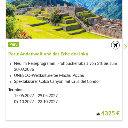
Vietnam
Vietnam: Zwischen Drachenschwanz und Lotu
 bis zum
Frühbucherrabatt von 3% bis zum 30.09.2026 auf
2027
Wasserpuppentheater & Rikschafahrt in Hanoi
Kochkurs in Hoi An
Termine:
08.11.2026 - 21.11.2026
11.03.2027 - 24.03.2027
und 3 weitere ...
4325
€
ab