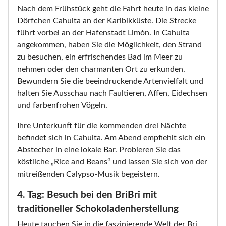
Nach dem Frühstück geht die Fahrt heute in das kleine
Dörfchen Cahuita an der Karibikküste. Die Strecke
führt vorbei an der Hafenstadt Limón. In Cahuita
angekommen, haben Sie die Möglichkeit, den Strand
zu besuchen, ein erfrischendes Bad im Meer zu
nehmen oder den charmanten Ort zu erkunden.
Bewundern Sie die beeindruckende Artenvielfalt und
halten Sie Ausschau nach Faultieren, Affen, Eidechsen
und farbenfrohen Vögeln.
Ihre Unterkunft für die kommenden drei Nächte
befindet sich in Cahuita. Am Abend empfiehlt sich ein
Abstecher in eine lokale Bar. Probieren Sie das
köstliche „Rice and Beans“ und lassen Sie sich von der
mitreißenden Calypso-Musik begeistern.
4. Tag: Besuch bei den BriBri mit
traditioneller Schokoladenherstellung
Heute tauchen Sie in die faszinierende Welt der Bri