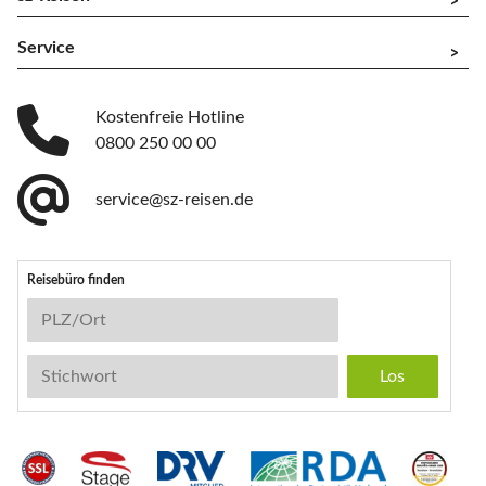
^
Service
^
Kostenfreie Hotline
0800 250 00 00
service@sz-reisen.de
Reisebüro finden
Reisebüro-Suche
PLZ/Ort
Stichwort