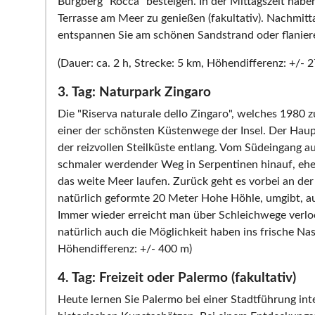
Burgberg "Rocca" besteigen. In der Mittagszeit haben
Terrasse am Meer zu genießen (fakultativ). Nachmittag
entspannen Sie am schönen Sandstrand oder flaniere
(Dauer: ca. 2 h, Strecke: 5 km, Höhendifferenz: +/- 
3. Tag: Naturpark Zingaro
Die "Riserva naturale dello Zingaro", welches 1980 z
einer der schönsten Küstenwege der Insel. Der Haup
der reizvollen Steilküste entlang. Vom Südeingang au
schmaler werdender Weg in Serpentinen hinauf, ehe
das weite Meer laufen. Zurück geht es vorbei an der 
natürlich geformte 20 Meter Hohe Höhle, umgibt, a
Immer wieder erreicht man über Schleichwege verlo
natürlich auch die Möglichkeit haben ins frische Nass
Höhendifferenz: +/- 400 m)
4. Tag: Freizeit oder Palermo (fakultativ)
Heute lernen Sie Palermo bei einer Stadtführung int