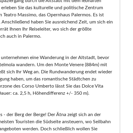
paziergang durch die Altstadt mit dem lebhaften
erleben Sie das kulturelle und politische Zentrum
n Teatro Massimo, das Opernhaus Palermos. Es ist
 Anschließend haben Sie ausreichend Zeit, um sich ein
rrät Ihnen Ihr Reiseleiter, wo sich der größte
ich auch in Palermo.
 unternehmen eine Wanderung in der Altstadt, bevor
stelmola wandern. Um den Monte Venere (884m) mit
ießt sich Ihr Weg an. Die Rundwanderung endet wieder
fügung haben, um das romantische Städtchen zu
rzone des Corso Umberto lässt Sie das Dolce Vita
uer: ca. 2,5 h, Höhendifferenz +/- 350 m).
s - der Berg der Berge! Der Ätna zeigt sich an der
meisten Touristen die Südseite ansteuern, wo Seilbahn
ngeboten werden. Doch schließlich wollen Sie