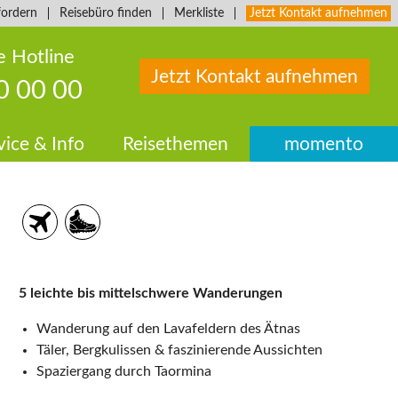
fordern
Reisebüro finden
Merkliste
Jetzt Kontakt aufnehmen
e Hotline
Jetzt Kontakt aufnehmen
0 00 00
vice & Info
Reisethemen
momento
5 leichte bis mittelschwere Wanderungen
Wanderung auf den Lavafeldern des Ätnas
Täler, Bergkulissen & faszinierende Aussichten
Spaziergang durch Taormina