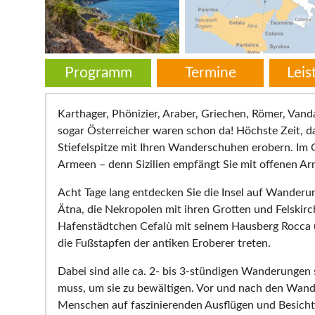
Programm
Termine
Lei
Karthager, Phönizier, Araber, Griechen, Römer, Va
sogar Österreicher waren schon da! Höchste Zeit, das
Stiefelspitze mit Ihren Wanderschuhen erobern. Im
Armeen – denn Sizilien empfängt Sie mit offenen Ar
Acht Tage lang entdecken Sie die Insel auf Wander
Ätna, die Nekropolen mit ihren Grotten und Felskir
Hafenstädtchen Cefalù mit seinem Hausberg Rocca u
die Fußstapfen der antiken Eroberer treten.
Dabei sind alle ca. 2- bis 3-stündigen Wanderungen 
muss, um sie zu bewältigen. Vor und nach den Wander
Menschen auf faszinierenden Ausflügen und Besichti