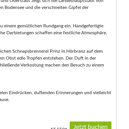
und Oberstadt zeigt sich die Landeshauptstadt von
hen Bodensee und die verschneiten Gipfel der
zu einem gemütlichen Rundgang ein. Handgefertigte
he Darbietungen schaffen eine festliche Atmosphäre,
eichen Schnapsbrennerei Prinz in Hörbranz auf dem
em Obst edle Tropfen entstehen. Der Duft in der
nschließende Verkostung machen den Besuch zu einem
elen Eindrücken, duftenden Erinnerungen und vielleicht
ause.
Jetzt buchen