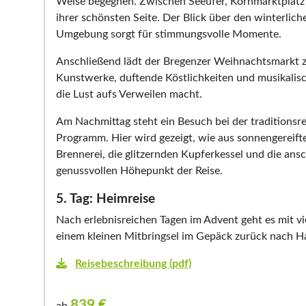
Weise begegnen. Zwischen Seeufer, Kornmarktplatz 
ihrer schönsten Seite. Der Blick über den winterlic
Umgebung sorgt für stimmungsvolle Momente.
Anschließend lädt der Bregenzer Weihnachtsmarkt 
Kunstwerke, duftende Köstlichkeiten und musikalisc
die Lust aufs Verweilen macht.
Am Nachmittag steht ein Besuch bei der traditionsr
Programm. Hier wird gezeigt, wie aus sonnengereift
Brennerei, die glitzernden Kupferkessel und die a
genussvollen Höhepunkt der Reise.
5. Tag: Heimreise
Nach erlebnisreichen Tagen im Advent geht es mit vi
einem kleinen Mitbringsel im Gepäck zurück nach H
Reisebeschreibung (pdf)
839
€
ab