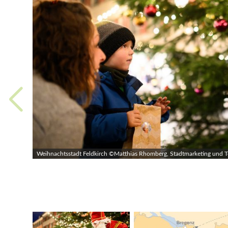
Weihnachtsstadt Feldkirch ©Matthias Rhomberg, Stadtmarketing und 