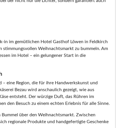
ei der nicht nur die Lichter, sondern garantiert auch
k-in im gemütlichen Hotel Gasthof Löwen in Feldkirch
den stimmungsvollen Weihnachtsmarkt zu bummeln. Am
en im Hotel – ein gelungener Start in die
h
d – eine Region, die für ihre Handwerkskunst und
ukäserei Bezau wird anschaulich gezeigt, wie aus
äse entsteht. Der würzige Duft, das Rühren im
n den Besuch zu einem echten Erlebnis für alle Sinne.
chen Bummel über den Weihnachtsmarkt. Zwischen
sich regionale Produkte und handgefertigte Geschenke