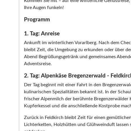
Kommen Sie mit – auf eine winterliche Genussreise, b
Ihre Augen funkeln!
Programm
1. Tag: Anreise
Ankunft im winterlichen Vorarlberg. Nach dem Chec
bleibt Zeit, die Umgebung zu erkunden oder über 
Abend Begrüßungsgetränk und gemeinsames Abendess
Adventsreise.
2. Tag: Alpenkäse Bregenzerwald - Feldkirc
Der Tag beginnt mit einer Fahrt in den Bregenzerwal
kulinarischen Spezialitäten bekannt ist. In der Scha
frischer Alpenmilch der berühmte Bregenzerwälder K
Kupferkessel und die anschließende Kostprobe mache
Zurück in Feldkirch bleibt Zeit für einen gemütli
Lichterketten, Holzhütten und Glühweinduft lassen 