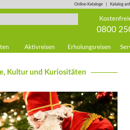
Online-Kataloge
Katalog an
Kostenfrei
0800 25
ten
Aktivreisen
Erholungsreisen
Ser
, Kultur und Kuriositäten