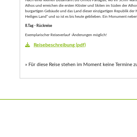
Nach einer kleinen Busanfahrt bis Ormos Panagias, wo Ihr Schiff wart
Athos und erreichen die ersten Klöster und Skiten im Süden der Athos
burgartigen Gebäude und das Land dieser einzigartigen Republik der M
Heiliges Land“ und so ist es bis heute geblieben. Ein Monument neben
8.Tag - Rückreise
Exemplarischer Reiseverlauf -Änderungen möglich!
Reisebeschreibung (pdf)
» Für diese Reise stehen im Moment keine Termine z