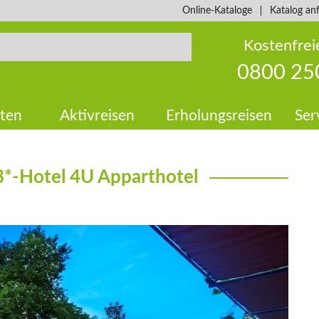
Online-Kataloge
Katalog an
Kostenfrei
0800 25
ten
Aktivreisen
Erholungsreisen
Ser
 3*-Hotel 4U Apparthotel