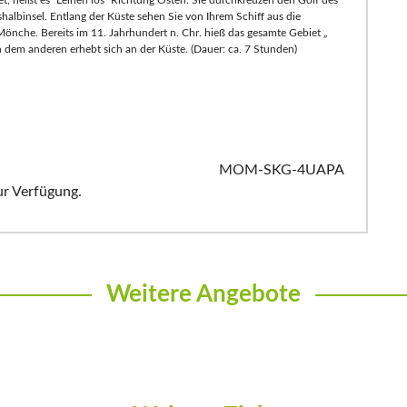
et, heißt es "Leinen los" Richtung Osten. Sie durchkreuzen den Golf des
halbinsel. Entlang der Küste sehen Sie von Ihrem Schiff aus die
önche. Bereits im 11. Jahrhundert n. Chr. hieß das gesamte Gebiet „
 dem anderen erhebt sich an der Küste. (Dauer: ca. 7 Stunden)
MOM-SKG-4UAPA
ur Verfügung.
Weitere Angebote