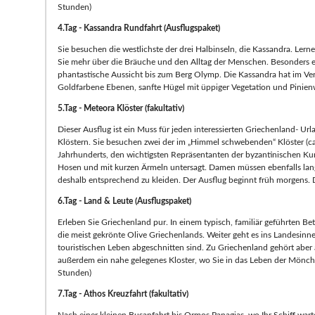
Stunden)
4.Tag - Kassandra Rundfahrt (Ausflugspaket)
Sie besuchen die westlichste der drei Halbinseln, die Kassandra. Lern
Sie mehr über die Bräuche und den Alltag der Menschen. Besonders ei
phantastische Aussicht bis zum Berg Olymp. Die Kassandra hat im Verg
Goldfarbene Ebenen, sanfte Hügel mit üppiger Vegetation und Pinienw
5.Tag - Meteora Klöster (fakultativ)
Dieser Ausflug ist ein Muss für jeden interessierten Griechenland- U
Klöstern. Sie besuchen zwei der im „Himmel schwebenden“ Klöster (ca
Jahrhunderts, den wichtigsten Repräsentanten der byzantinischen Kun
Hosen und mit kurzen Ärmeln untersagt. Damen müssen ebenfalls lange
deshalb entsprechend zu kleiden. Der Ausflug beginnt früh morgens. 
6.Tag - Land & Leute (Ausflugspaket)
Erleben Sie Griechenland pur. In einem typisch, familiär geführten Bet
die meist gekrönte Olive Griechenlands. Weiter geht es ins Landesinn
touristischen Leben abgeschnitten sind. Zu Griechenland gehört aber
außerdem ein nahe gelegenes Kloster, wo Sie in das Leben der Mönch
Stunden)
7.Tag - Athos Kreuzfahrt (fakultativ)