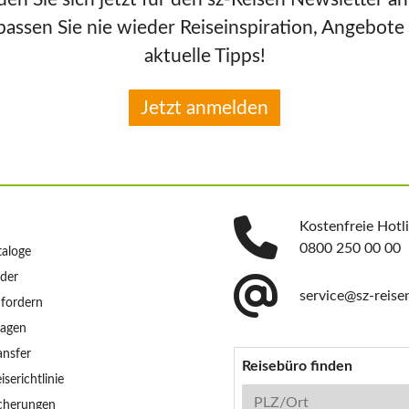
passen Sie nie wieder Reiseinspiration, Angebote
aktuelle Tipps!
Jetzt anmelden
Kostenfreie Hotl
0800 250 00 00
taloge
nder
service@sz-reise
nfordern
ragen
ansfer
Reisebüro finden
iserichtlinie
Reisebüro-Suche
PLZ/Ort
icherungen