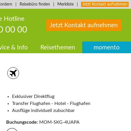
fordern
Reisebüro finden
Merkliste
Jetzt Kontakt aufnehmen
e Hotline
Jetzt Kontakt aufnehmen
0 00 00
vice & Info
Reisethemen
momento
Exklusiver Direktflug
Transfer Flughafen - Hotel - Flughafen
Ausflüge individuell zubuchbar
Buchungscode:
MOM-SKG-4UAPA