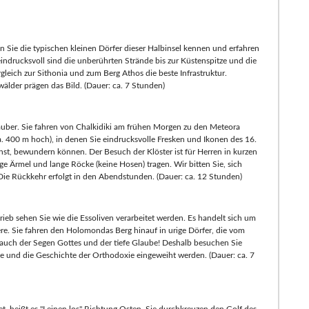
en Sie die typischen kleinen Dörfer dieser Halbinsel kennen und erfahren
ndrucksvoll sind die unberührten Strände bis zur Küstenspitze und die
leich zur Sithonia und zum Berg Athos die beste Infrastruktur.
älder prägen das Bild. (Dauer: ca. 7 Stunden)
rlauber. Sie fahren von Chalkidiki am frühen Morgen zu den Meteora
. 400 m hoch), in denen Sie eindrucksvolle Fresken und Ikonen des 16.
st, bewundern können. Der Besuch der Klöster ist für Herren in kurzen
 Ärmel und lange Röcke (keine Hosen) tragen. Wir bitten Sie, sich
Die Rückkehr erfolgt in den Abendstunden. (Dauer: ca. 12 Stunden)
rieb sehen Sie wie die Essoliven verarbeitet werden. Es handelt sich um
ere. Sie fahren den Holomondas Berg hinauf in urige Dörfer, die vom
 auch der Segen Gottes und der tiefe Glaube! Deshalb besuchen Sie
e und die Geschichte der Orthodoxie eingeweiht werden. (Dauer: ca. 7