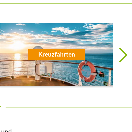
Kreuzfahrten
r
n und