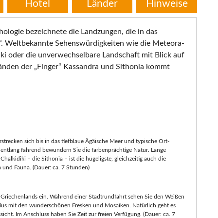
Hotel
Länder
Hinweise
hologie bezeichnete die Landzungen, die in das
k“. Weltbekannte Sehenswürdigkeiten wie die Meteora-
ki oder die unverwechselbare Landschaft mit Blick auf
änden der „Finger“ Kassandra und Sithonia kommt
strecken sich bis in das tiefblaue Ägäische Meer und typische Ort-
entlang fahrend bewundern Sie die farbenprächtige Natur. Lange
lkidiki – die Sithonia – ist die hügeligste, gleichzeitig auch die
a und Fauna. (Dauer: ca. 7 Stunden)
dt Griechenlands ein. Während einer Stadtrundfahrt sehen Sie den Weißen
tius mit den wunderschönen Fresken und Mosaiken. Natürlich geht es
ssicht. Im Anschluss haben Sie Zeit zur freien Verfügung. (Dauer: ca. 7