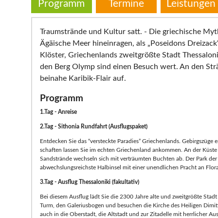
Programm
Termine
Leistungen
Traumstrände und Kultur satt. - Die griechische Myt
Ägäische Meer hineinragen, als „Poseidons Dreizac
Klöster, Griechenlands zweitgrößte Stadt Thessaloni
den Berg Olymp sind einen Besuch wert. An den Str
beinahe Karibik-Flair auf.
Programm
1.Tag - Anreise
2.Tag - Sithonia Rundfahrt (Ausflugspaket)
Entdecken Sie das “versteckte Paradies” Griechenlands. Gebirgszüge er
schaften lassen Sie im echten Griechenland ankommen. An der Küste 
Sandstrände wechseln sich mit verträumten Buchten ab. Der Park der Cha
abwechslungsreichste Halbinsel mit einer unendlichen Pracht an Flor
3.Tag - Ausflug Thessaloniki (fakultativ)
Bei diesem Ausflug lädt Sie die 2300 Jahre alte und zweitgrößte Sta
Turm, den Galeriusbogen und besuchen die Kirche des Heiligen Dimi
auch in die Oberstadt, die Altstadt und zur Zitadelle mit herrlicher Au