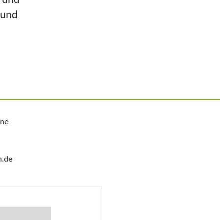
 und
ine
n.de
Stichwort