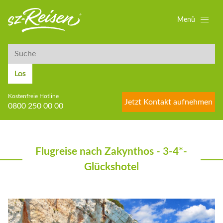
Menü
Suche
Suche
Los
Kostenfreie Hotline
Jetzt Kontakt aufnehmen
0800 250 00 00
Flugreise nach Zakynthos - 3-4*-
Glückshotel