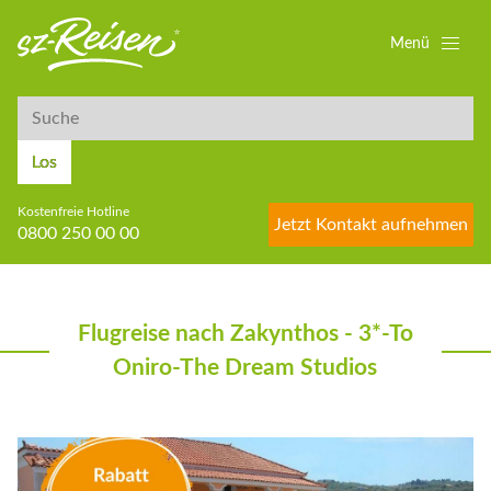
Menü
Suche
Suche
Los
Kostenfreie Hotline
Jetzt Kontakt aufnehmen
0800 250 00 00
Flugreise nach Zakynthos - 3*-To
Oniro-The Dream Studios