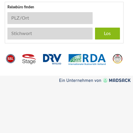
Reisebüro finden
Reisebüro-Suche
PLZ/Ort
Stichwort
Instagram
Facebook
Kontakt