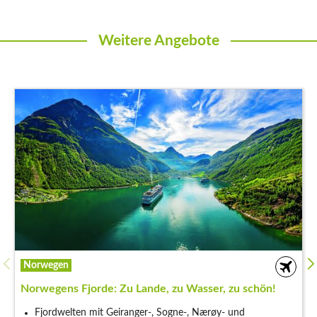
Weitere Angebote
Norwegen
er, zu schön!
Tromsø & Lofoten: Magie des Norden
røy- und
Tromsø mit Eismeerkathedrale und Freiz