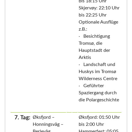
bis 18:15 Uhr
Skjervøy: 22:10 Uhr
bis 22:25 Uhr
Optionale Ausflüge
z.B.:
· Besichtigung
Tromsø, die
Hauptstadt der
Arktis
· Landschaft und
Huskys im Tromsø
Wilderness Centre
· Geführter
Spaziergang durch
die Polargeschichte
7. Tag:
Øksfjord –
Øksfjord: 01:50 Uhr
Honningsvåg –
bis 2:00 Uhr
Berlevåg
Hammerfest: 05:05