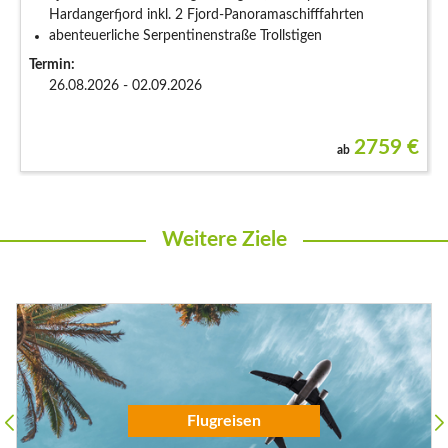
hifffahrten
Lofotenrundfahrten
igen
Mittagsimbiss am Lagerfeuer im Wiking
Termin:
02.09.2026 - 09.09.2026
2759
€
ab
Weitere Ziele
Flugreisen