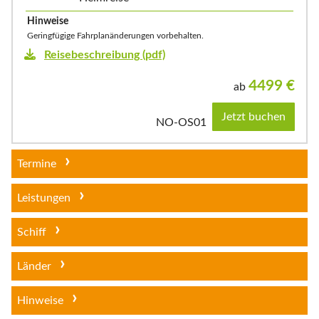
Hinweise
Geringfügige Fahrplanänderungen vorbehalten.
Reisebeschreibung (pdf)
4499
€
ab
Jetzt buchen
NO-OS01
Termine
Leistungen
Schiff
Länder
Hinweise