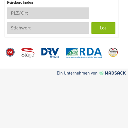
Reisebüro finden
Reisebüro-Suche
PLZ/Ort
Stichwort
Instagram
Facebook
Kontakt