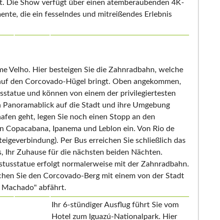
ert. Die Show verfügt über einen atemberaubenden 4K-
ente, die ein fesselndes und mitreißendes Erlebnis
sme Velho. Hier besteigen Sie die Zahnradbahn, welche
 auf den Corcovado-Hügel bringt. Oben angekommen,
sstatue und können von einem der privilegiertesten
n Panoramablick auf die Stadt und ihre Umgebung
hafen geht, legen Sie noch einen Stopp an den
 Copacabana, Ipanema und Leblon ein. Von Rio de
teigeverbindung). Per Bus erreichen Sie schließlich das
, Ihr Zuhause für die nächsten beiden Nächten.
stusstatue erfolgt normalerweise mit der Zahnradbahn.
eichen Sie den Corcovado-Berg mit einem von der Stadt
do Machado" abfährt.
Ihr 6-stündiger Ausflug führt Sie vom
Hotel zum Iguazú-Nationalpark. Hier