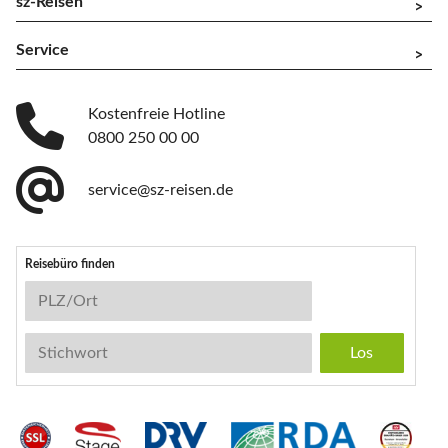
sz-Reisen
^
Service
^
Kostenfreie Hotline
0800 250 00 00
service@sz-reisen.de
Reisebüro finden
Reisebüro-Suche
PLZ/Ort
Stichwort