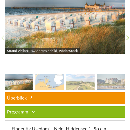
Strand Ahlbeck ©Andreas Schild, AdobeStock
Überblick
Programm
„Eindeutig Usedom“, „Nein, Hiddensee!“, „So ein