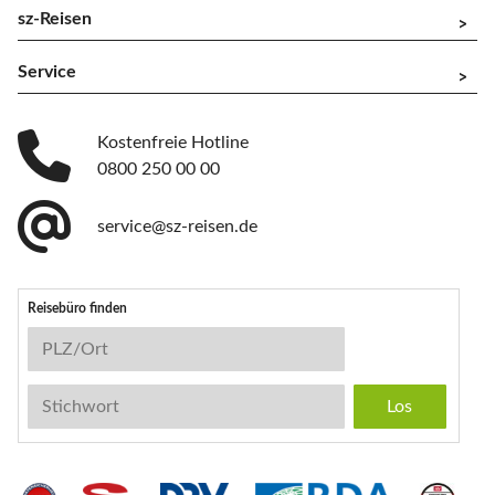
sz-Reisen
^
Service
^
Kostenfreie Hotline
0800 250 00 00
service@sz-reisen.de
Reisebüro finden
Reisebüro-Suche
PLZ/Ort
Stichwort