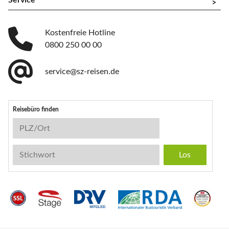
Service
^
Kostenfreie Hotline
0800 250 00 00
service@sz-reisen.de
Reisebüro finden
Reisebüro-Suche
PLZ/Ort
Stichwort