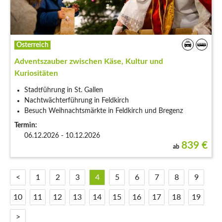
Österreich
Adventszauber zwischen Käse, Kultur und
Kuriositäten
Stadtführung in St. Gallen
Nachtwächterführung in Feldkirch
Besuch Weihnachtsmärkte in Feldkirch und Bregenz
Termin:
06.12.2026 - 10.12.2026
839
€
ab
<
1
2
3
4
5
6
7
8
9
10
11
12
13
14
15
16
17
18
19
>