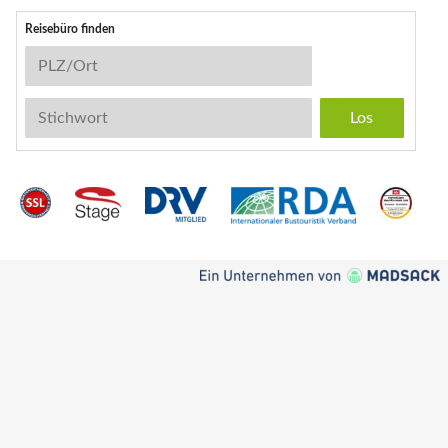
Reisebüro finden
Reisebüro-Suche
PLZ/Ort
Stichwort
Instagram
Facebook