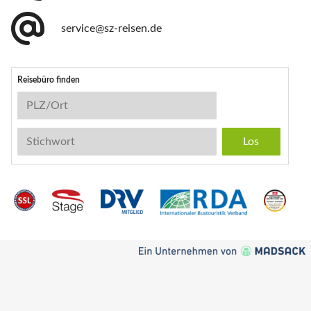
service@sz-reisen.de
Reisebüro finden
Reisebüro-Suche
PLZ/Ort
Stichwort
Instagram