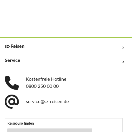
sz-Reisen
^
Service
^
Kostenfreie Hotline
0800 250 00 00
service@sz-reisen.de
Reisebüro finden
Reisebüro-Suche
PLZ/Ort
Stichwort