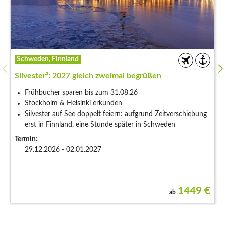
Großbritannien & Nordirland
Londons Zauber im Advent
Christmas-Light-Spaziergang durch die festlich
geschmückten Straßen Londons
Ganztägige Stadtbesichtigung
Bootsfahrt auf der Themse nach Greenwich mit
Weihnachtsmarktbesuch
Termin:
04.12.2026 - 08.12.2026
1389
€
ab