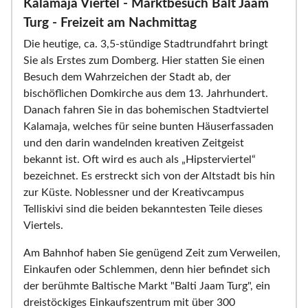
Kalamaja Viertel - Marktbesuch Balt Jaam
Turg - Freizeit am Nachmittag
Die heutige, ca. 3,5-stündige Stadtrundfahrt bringt
Sie als Erstes zum Domberg. Hier statten Sie einen
Besuch dem Wahrzeichen der Stadt ab, der
bischöflichen Domkirche aus dem 13. Jahrhundert.
Danach fahren Sie in das bohemischen Stadtviertel
Kalamaja, welches für seine bunten Häuserfassaden
und den darin wandelnden kreativen Zeitgeist
bekannt ist. Oft wird es auch als „Hipsterviertel“
bezeichnet. Es erstreckt sich von der Altstadt bis hin
zur Küste. Noblessner und der Kreativcampus
Telliskivi sind die beiden bekanntesten Teile dieses
Viertels.
Am Bahnhof haben Sie genügend Zeit zum Verweilen,
Einkaufen oder Schlemmen, denn hier befindet sich
der berühmte Baltische Markt "Balti Jaam Turg", ein
dreistöckiges Einkaufszentrum mit über 300