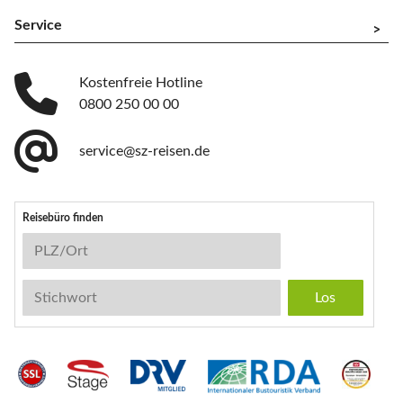
Service
^
Kostenfreie Hotline
0800 250 00 00
service@sz-reisen.de
Reisebüro finden
Reisebüro-Suche
PLZ/Ort
Stichwort