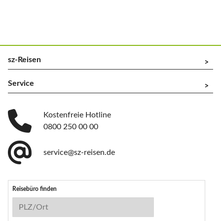
sz-Reisen
^
Service
^
Kostenfreie Hotline
0800 250 00 00
service@sz-reisen.de
Reisebüro finden
Reisebüro-Suche
PLZ/Ort
Stichwort