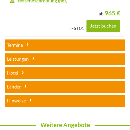
Reisebeschreibung (pdf)
965
€
ab
Jetzt buchen
IT-ST01
Termine
Leistungen
Hotel
Länder
Hinweise
Weitere Angebote