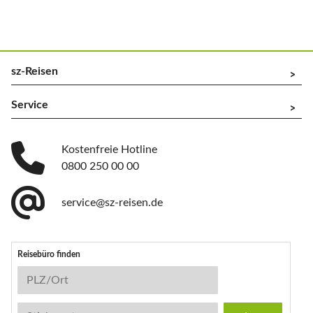
sz-Reisen
^
Service
^
Kostenfreie Hotline
0800 250 00 00
service@sz-reisen.de
Reisebüro finden
Reisebüro-Suche
PLZ/Ort
Stichwort