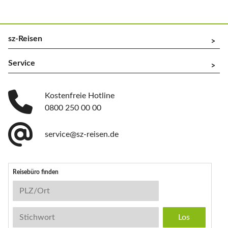
sz-Reisen
^
Service
^
Kostenfreie Hotline
0800 250 00 00
service@sz-reisen.de
Reisebüro finden
Reisebüro-Suche
PLZ/Ort
Stichwort