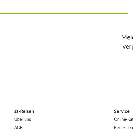
Meld
ver
sz-Reisen
Service
Über uns
Online-Ka
AGB
Reisekale