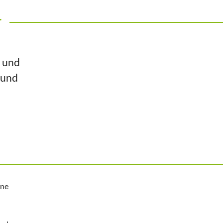
r
n und
 und
ine