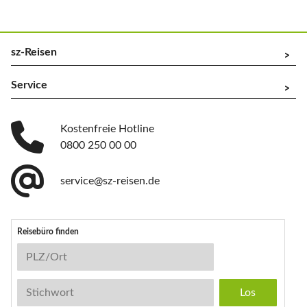
sz-Reisen
^
Service
^
Kostenfreie Hotline
0800 250 00 00
service@sz-reisen.de
Reisebüro finden
Reisebüro-Suche
PLZ/Ort
Stichwort