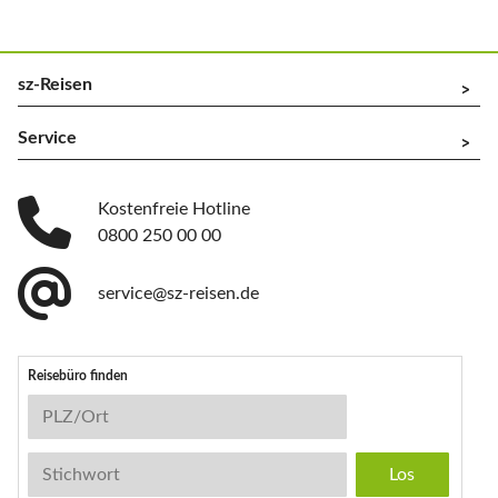
sz-Reisen
^
Service
^
Kostenfreie Hotline
0800 250 00 00
service@sz-reisen.de
Reisebüro finden
Reisebüro-Suche
PLZ/Ort
Stichwort