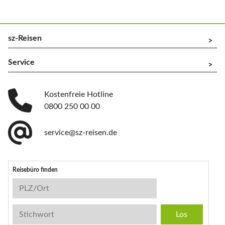
sz-Reisen
^
Service
^
Kostenfreie Hotline
0800 250 00 00
service@sz-reisen.de
Reisebüro finden
Reisebüro-Suche
PLZ/Ort
Stichwort