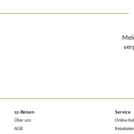
Meld
ver
sz-Reisen
Service
Über uns
Online-Ka
AGB
Reisekale