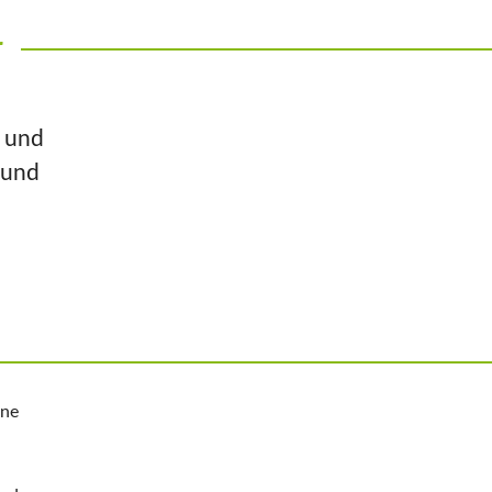
r
n und
 und
ine