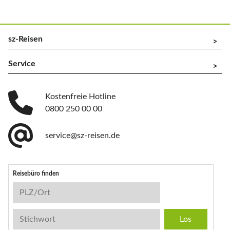
sz-Reisen
^
Service
^
Kostenfreie Hotline
0800 250 00 00
service@sz-reisen.de
Reisebüro finden
Reisebüro-Suche
PLZ/Ort
Stichwort