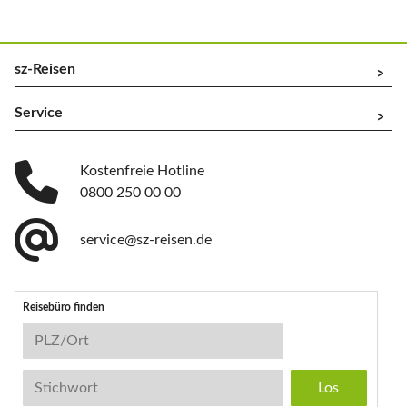
sz-Reisen
^
Service
^
Kostenfreie Hotline
0800 250 00 00
service@sz-reisen.de
Reisebüro finden
Reisebüro-Suche
PLZ/Ort
Stichwort