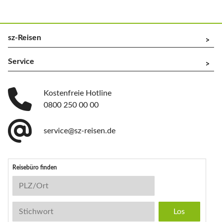
sz-Reisen
^
Service
^
Kostenfreie Hotline
0800 250 00 00
service@sz-reisen.de
Reisebüro finden
Reisebüro-Suche
PLZ/Ort
Stichwort