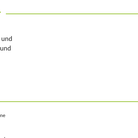
r
n und
 und
ine