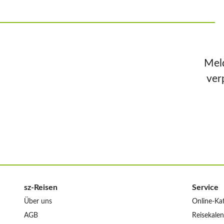
Meld
ver
sz-Reisen
Service
Über uns
Online-Ka
AGB
Reisekale