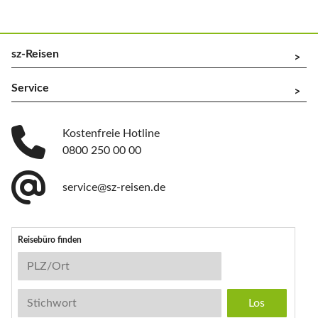
sz-Reisen
^
Service
^
Kostenfreie Hotline
0800 250 00 00
service@sz-reisen.de
Reisebüro finden
Reisebüro-Suche
PLZ/Ort
Stichwort