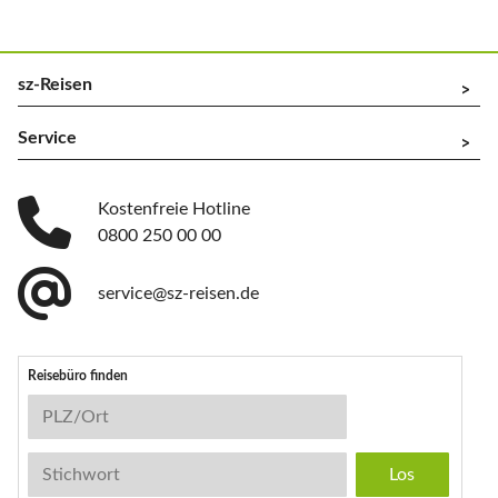
sz-Reisen
^
Service
^
Kostenfreie Hotline
0800 250 00 00
service@sz-reisen.de
Reisebüro finden
Reisebüro-Suche
PLZ/Ort
Stichwort