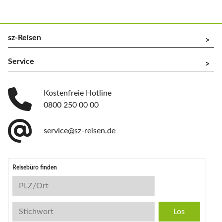
sz-Reisen
^
Service
^
Kostenfreie Hotline
0800 250 00 00
service@sz-reisen.de
Reisebüro finden
Reisebüro-Suche
PLZ/Ort
Stichwort