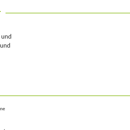
r
n und
 und
ine