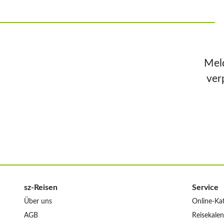
Meld
ver
sz-Reisen
Service
Über uns
Online-Ka
AGB
Reisekale