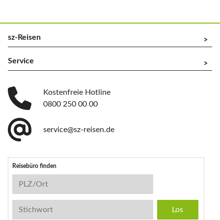
sz-Reisen
^
Service
^
Kostenfreie Hotline
0800 250 00 00
service@sz-reisen.de
Reisebüro finden
Reisebüro-Suche
PLZ/Ort
Stichwort