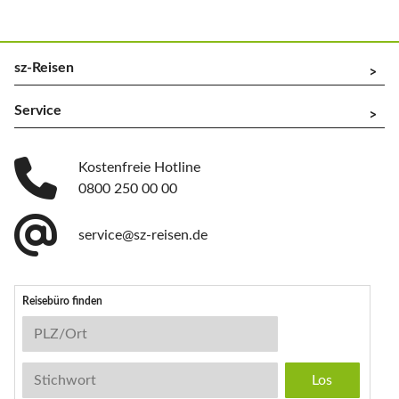
sz-Reisen
^
Service
^
Kostenfreie Hotline
0800 250 00 00
service@sz-reisen.de
Reisebüro finden
Reisebüro-Suche
PLZ/Ort
Stichwort